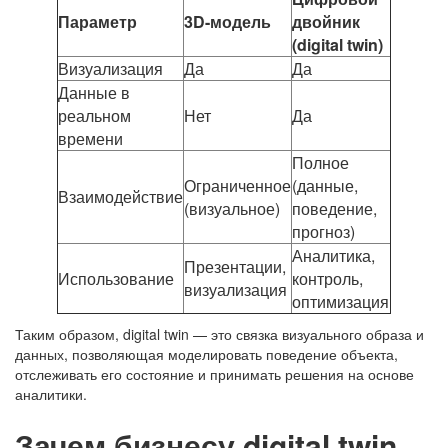
Параметр
3D-модель
двойник
(digital twin)
Визуализация
Да
Да
Данные в
реальном
Нет
Да
времени
Полное
Ограниченное
(данные,
Взаимодействие
(визуальное)
поведение,
прогноз)
Аналитика,
Презентации,
Использование
контроль,
визуализация
оптимизация
Таким образом, digital twin — это связка визуального образа и
данных, позволяющая моделировать поведение объекта,
отслеживать его состояние и принимать решения на основе
аналитики.
Зачем бизнесу digital twin